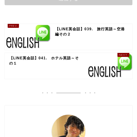
【LINE英会話】039. 旅行英語～空港
編その２
【LINE英会話】041. ホテル英語～そ
の１