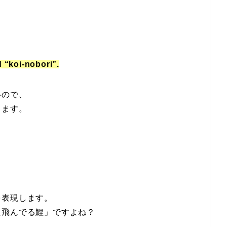
d “koi-nobori”.
いので、
します。
を表現します。
た飛んでる鯉」ですよね？