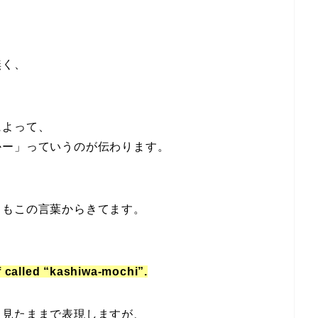
無く、
によって、
かー」っていうのが伝わります。
」もこの言葉からきてます。
f called “kashiwa-mochi”.
も見たままで表現しますが、