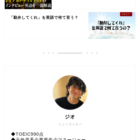
「勘弁してくれ」を英語で何て言う？
ジオ
ニューヨーカー
◆TOEIC990点
◆元外資系企業最年少マネージャー